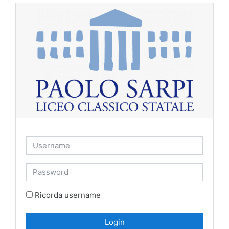
Vai al contenuto principale
Username
Password
Ricorda username
Login